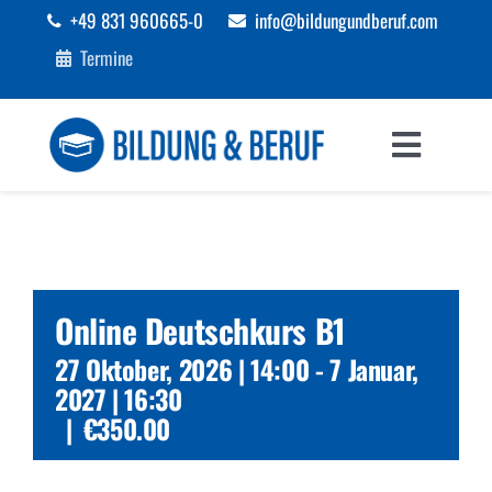
Zum
+49 831 960665-0
info@bildungundberuf.com
Inhalt
Termine
springen
Toggle
Navigat
Sprachen
Bildung
Online Deutschkurs B1
Beruf
27 Oktober, 2026 | 14:00
-
7 Januar,
2027 | 16:30
|
€350.00
Förderungen