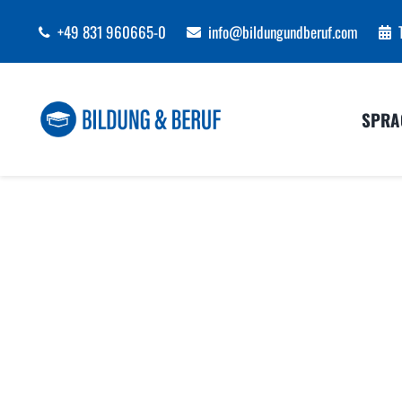
Zum
+49 831 960665-0
info@bildungundberuf.com
Inhalt
springen
SPRA