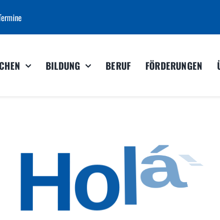
Termine
CHEN
BILDUNG
BERUF
FÖRDERUNGEN
l
á
!
o
H