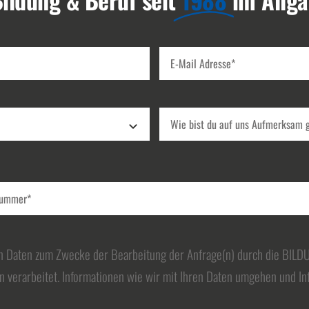
n Daten zum Zwecke der Bearbeitung der Anfrage(n) durch die BIL
 verarbeitet. Informationen wie wir mit Ihren Daten umgehen und In