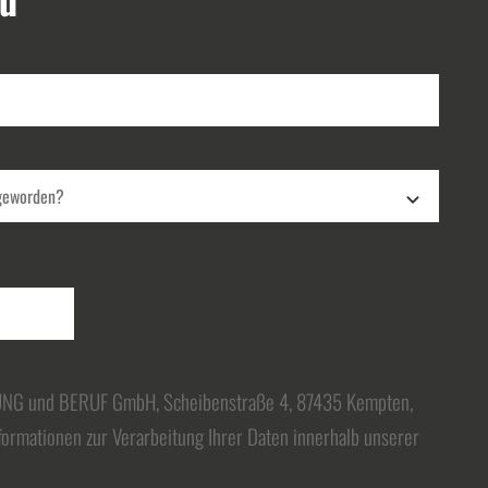
DUNG und BERUF GmbH, Scheibenstraße 4, 87435 Kempten,
formationen zur Verarbeitung Ihrer Daten innerhalb unserer