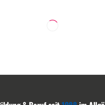
ildung & Beruf seit
1988
im Allg