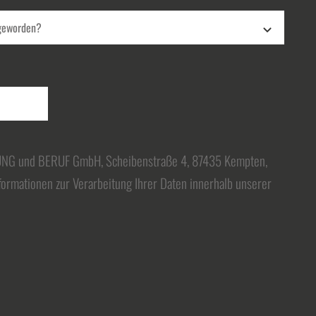
DUNG und BERUF GmbH, Scheibenstraße 4, 87435 Kempten,
formationen zur Verarbeitung Ihrer Daten innerhalb unserer