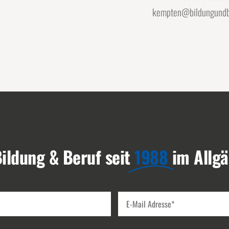
kempten@bildungundb
ildung & Beruf seit
1988
im Allg