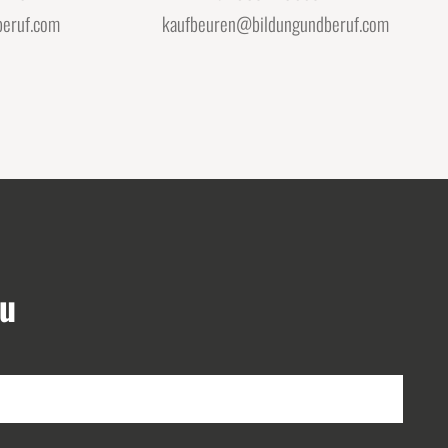
eruf.com
kaufbeuren@bildungundberuf.com
äu