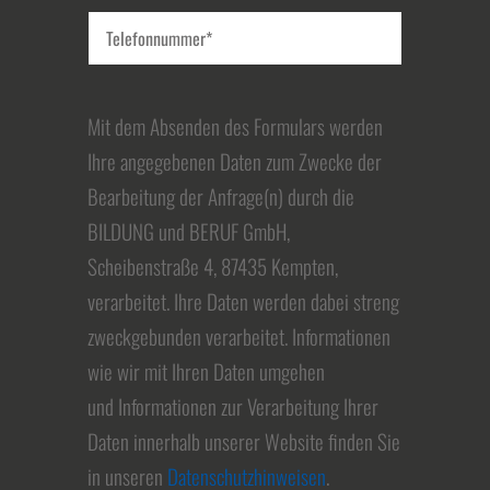
Mit dem Absenden des Formulars werden
Ihre angegebenen Daten zum Zwecke der
Bearbeitung der Anfrage(n) durch die
BILDUNG und BERUF GmbH,
Scheibenstraße 4, 87435 Kempten,
verarbeitet. Ihre Daten werden dabei streng
zweckgebunden verarbeitet. Informationen
wie wir mit Ihren Daten umgehen
und Informationen zur Verarbeitung Ihrer
Daten innerhalb unserer Website finden Sie
in unseren
Datenschutzhinweisen
.