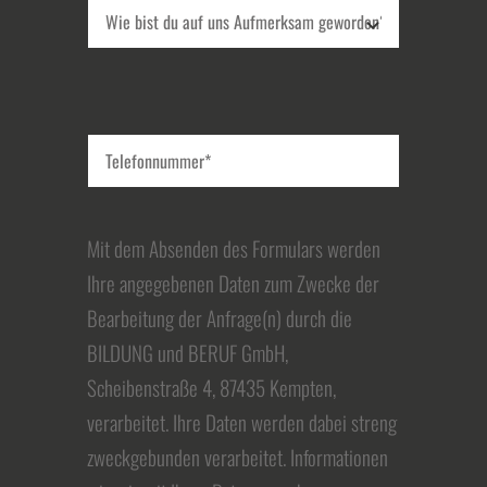
Mit dem Absenden des Formulars werden
Ihre angegebenen Daten zum Zwecke der
Bearbeitung der Anfrage(n) durch die
BILDUNG und BERUF GmbH,
Scheibenstraße 4, 87435 Kempten,
verarbeitet. Ihre Daten werden dabei streng
zweckgebunden verarbeitet. Informationen