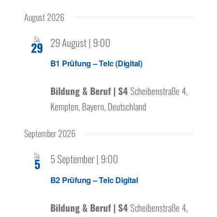
Ansicht
Über uns
Datum
Filter
Navigation
Navigat
August 2026
wählen.
Anzeigen
Sa.
29 August | 9:00
29
B1 Prüfung – Telc (Digital)
Bildung & Beruf | S4
Scheibenstraße 4,
Kempten, Bayern, Deutschland
September 2026
Sa.
5 September | 9:00
5
B2 Prüfung – Telc Digital
Bildung & Beruf | S4
Scheibenstraße 4,