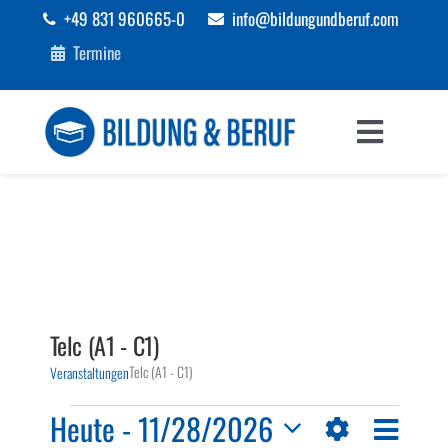
Zum
+49 831 960665-0
info@bildungundberuf.com
Inhalt
Termine
springen
Toggle
Navigat
Sprachen
Bildung
Beruf
Telc (A1 - C1)
Telc (A1 - C1)
Veranstaltungen
Förderungen
Veranstaltungen
Veranst
Heute
 - 
11/28/2026
Ansichten-
Liste