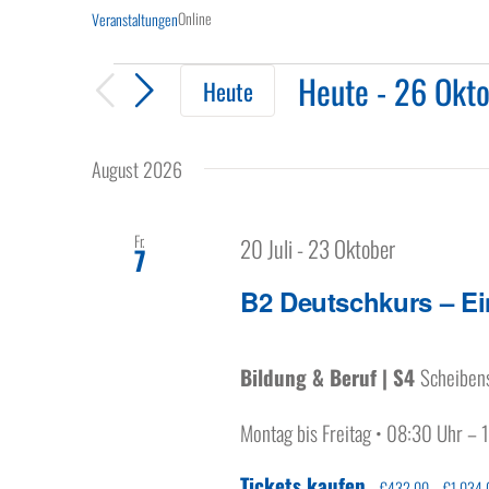
Online
Veranstaltungen
Veranstaltungen
Heute
 - 
26 Okt
Heute
Datum
wählen.
August 2026
Fr.
20 Juli
-
23 Oktober
7
B2 Deutschkurs – Ei
Bildung & Beruf | S4
Scheibens
Montag bis Freitag • 08:30 Uhr –
Tickets kaufen
€432.00 – €1,034