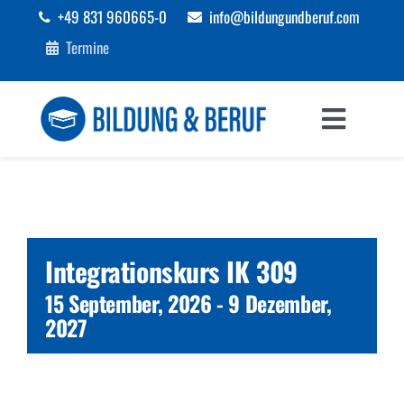
Zum
+49 831 960665-0
info@bildungundberuf.com
Inhalt
Termine
springen
Toggle
Navigat
Sprachen
Bildung
Integrationskurs IK 309
Beruf
15 September, 2026
-
9 Dezember,
2027
Förderungen