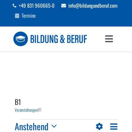
Zum
+49 831 960665-0
info@bildungundberuf.com
Inhalt
Termine
springen
Toggle
Navigat
Sprachen
Bildung
Beruf
B1
B1
Veranstaltungen
Förderungen
Veranstaltungen
Veranst
Anstehend
Ansichten-
Liste