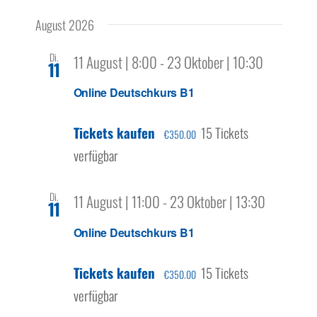
Ansicht
Über uns
Datum
Filter
Navigation
Navigat
August 2026
wählen.
Anzeigen
Di.
11 August | 8:00
-
23 Oktober | 10:30
11
Online Deutschkurs B1
Tickets kaufen
15 Tickets
€350.00
verfügbar
Di.
11 August | 11:00
-
23 Oktober | 13:30
11
Online Deutschkurs B1
Tickets kaufen
15 Tickets
€350.00
verfügbar