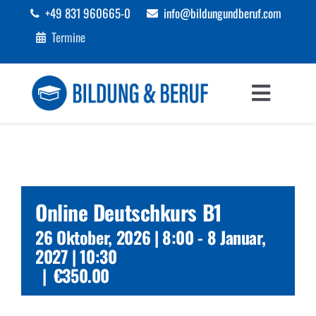
Zum
+49 831 960665-0
info@bildungundberuf.com
Inhalt
Termine
springen
Toggle
Navigat
Sprachen
Bildung
Online Deutschkurs B1
Beruf
26 Oktober, 2026 | 8:00
-
8 Januar,
2027 | 10:30
|
€350.00
Förderungen