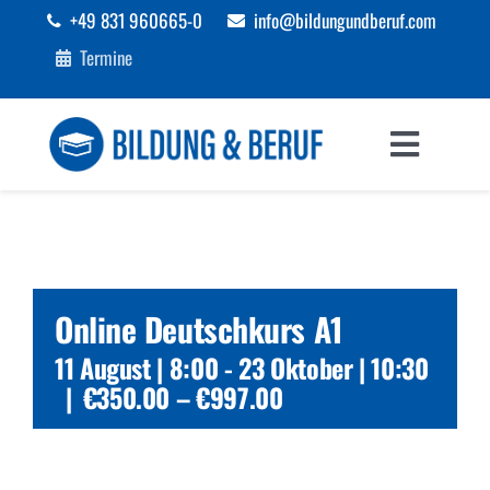
Zum
+49 831 960665-0
info@bildungundberuf.com
Inhalt
Termine
springen
Toggle
Navigat
Sprachen
Bildung
Online Deutschkurs A1
Beruf
11 August | 8:00
-
23 Oktober | 10:30
|
€350.00 – €997.00
Förderungen