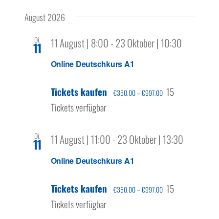
Ansicht
Über uns
Datum
Filter
Navigation
Navigat
August 2026
wählen.
Anzeigen
Di.
11 August | 8:00
-
23 Oktober | 10:30
11
Online Deutschkurs A1
Tickets kaufen
15
€350.00 – €997.00
Tickets verfügbar
Di.
11 August | 11:00
-
23 Oktober | 13:30
11
Online Deutschkurs A1
Tickets kaufen
15
€350.00 – €997.00
Tickets verfügbar