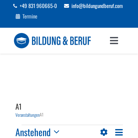
Zum
+49 831 960665-0
info@bildungundberuf.com
Inhalt
Termine
springen
Toggle
Navigat
Sprachen
Bildung
Beruf
A1
A1
Veranstaltungen
Förderungen
Veranstaltungen
Veranst
Anstehend
Ansichten-
Liste