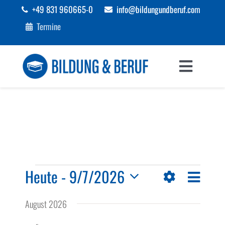
Zum
+49 831 960665-0
info@bildungundberuf.com
Inhalt
Termine
springen
Toggle
Navigat
Sprachen
Bildung
Beruf
Veranstaltungen
Veranst
Heute
 - 
9/7/2026
Ansichten-
Liste
Ansicht
Datum
Filter
Förderungen
Navigation
Navigat
August 2026
wählen.
Anzeigen