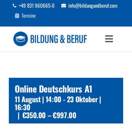
Zum
+49 831 960665-0
info@bildungundberuf.com
Inhalt
Termine
springen
Toggle
Navigat
Sprachen
Bildung
Online Deutschkurs A1
Beruf
11 August | 14:00
-
23 Oktober |
16:30
|
€350.00 – €997.00
Förderungen