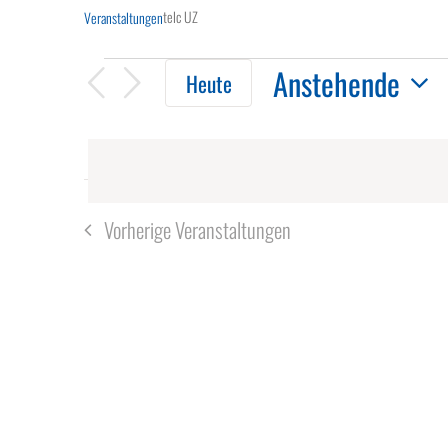
telc UZ
Veranstaltungen
Veranstaltungen
Anstehende
Heute
Datum
wählen.
Vorherige
Veranstaltungen