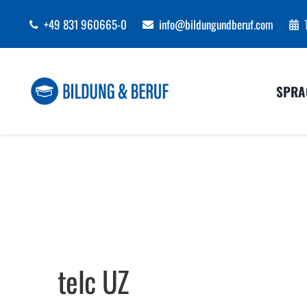
Zum
+49 831 960665-0
info@bildungundberuf.com
Inhalt
springen
SPRA
telc UZ