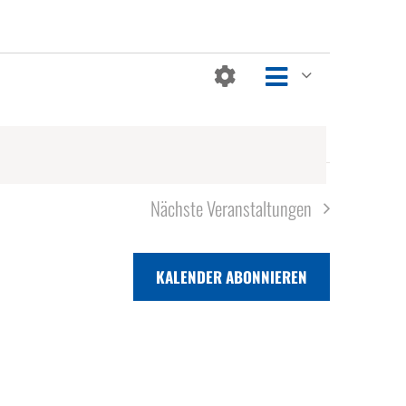
Veranstaltung
Ansichten-
Ansichten-
Liste
Filter
Navigation
Navigation
Anzeigen
Nächste
Veranstaltungen
KALENDER ABONNIEREN