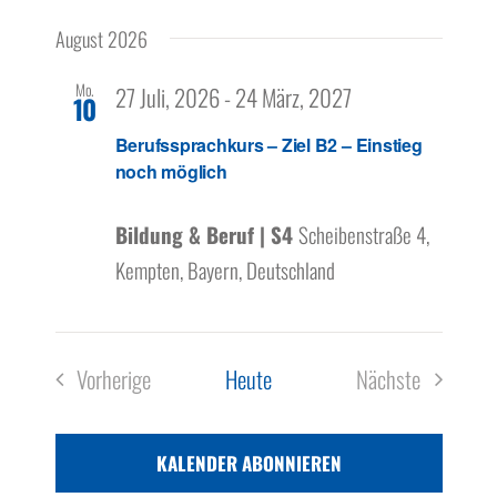
Ansicht
Über uns
Datum
Filter
Navigation
Navigat
August 2026
wählen.
Anzeigen
Mo.
27 Juli, 2026
-
24 März, 2027
10
Berufssprachkurs – Ziel B2 – Einstieg
noch möglich
Bildung & Beruf | S4
Scheibenstraße 4,
Kempten, Bayern, Deutschland
Vorherige
Heute
Nächste
Veranstaltungen
Veranstaltun
KALENDER ABONNIEREN