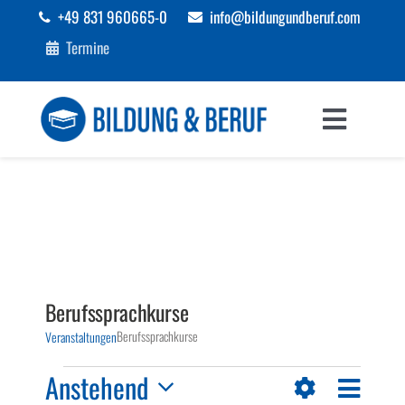
Zum
+49 831 960665-0
info@bildungundberuf.com
Inhalt
Termine
springen
Toggle
Navigat
Sprachen
Bildung
Beruf
Berufssprachkurse
Berufssprachkurse
Veranstaltungen
Förderungen
Veranstaltungen
Veranst
Anstehend
Ansichten-
Liste