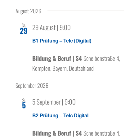
Ansicht
Über uns
Datum
Filter
Navigation
Navigat
August 2026
wählen.
Anzeigen
Sa.
29 August | 9:00
29
B1 Prüfung – Telc (Digital)
Bildung & Beruf | S4
Scheibenstraße 4,
Kempten, Bayern, Deutschland
September 2026
Sa.
5 September | 9:00
5
B2 Prüfung – Telc Digital
Bildung & Beruf | S4
Scheibenstraße 4,