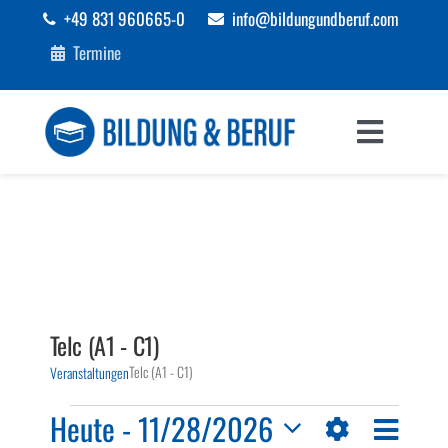
Zum
+49 831 960665-0
info@bildungundberuf.com
Inhalt
Termine
springen
Toggle
Navigat
Sprachen
Bildung
Beruf
Telc (A1 - C1)
Telc (A1 - C1)
Veranstaltungen
Förderungen
Veranstaltungen
Veranst
Heute
 - 
11/28/2026
Ansichten-
Liste