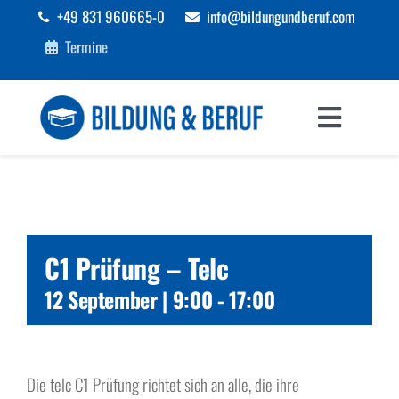
Zum
+49 831 960665-0
info@bildungundberuf.com
Inhalt
Termine
springen
Toggle
Navigat
Sprachen
Bildung
C1 Prüfung – Telc
Beruf
12 September | 9:00
-
17:00
Förderungen
Die telc C1 Prüfung richtet sich an alle, die ihre