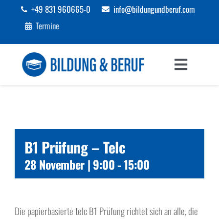
Zum
+49 831 960665-0
info@bildungundberuf.com
Inhalt
Termine
springen
Toggle
Navigat
Sprachen
Bildung
B1 Prüfung – Telc
Beruf
28 November | 9:00
-
15:00
Förderungen
Die papierbasierte telc B1 Prüfung richtet sich an alle, die