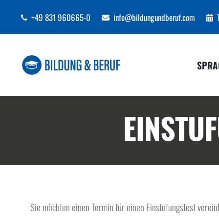
Zum
+49 831 960665-0
info@bildungundberuf.com
Inhalt
springen
SPRA
EINSTU
Sie möchten einen Termin für einen Einstufungstest verei