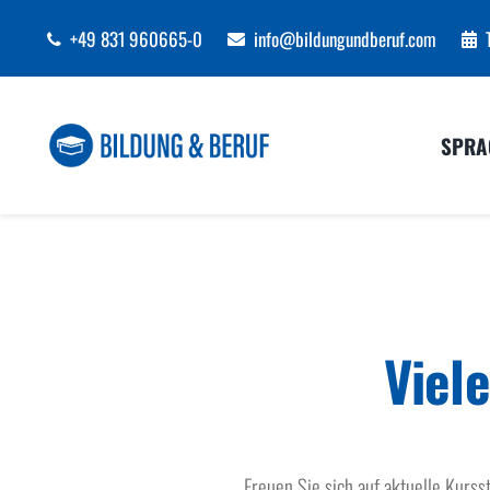
Zum
+49 831 960665-0
info@bildungundberuf.com
Inhalt
springen
SPRA
Viel
Freuen Sie sich auf aktuelle Kurs