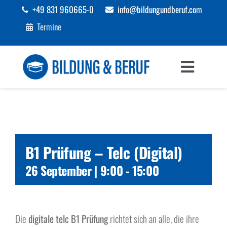
Zum
+49 831 960665-0
info@bildungundberuf.com
Inhalt
Termine
springen
Toggle
Navigat
Sprachen
Bildung
B1 Prüfung – Telc (Digital)
Beruf
26 September | 9:00
-
15:00
Förderungen
Die
digitale telc B1 Prüfung
richtet sich an alle, die ihre