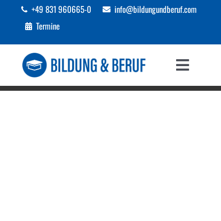
Zum
+49 831 960665-0
info@bildungundberuf.com
Inhalt
Termine
springen
Toggle
Navigat
Sprachen
Bildung
Beruf
Förderungen