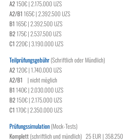
A2
150€ | 2.175.000 UZS
A2/B1
165€ | 2.392.500 UZS
B1
165€ | 2.392.500 UZS
B2
175€ | 2.537.500 UZS
C1
220€ | 3.190.000 UZS
Teilprüfungsgebühr
(Schriftlich oder Mündlich)
A2
120€ | 1.740.000 UZS
A2/B1
| nicht möglich
B1
140€ | 2.030.000 UZS
B2
150€ | 2.175.000 UZS
C1
170€ | 2.350.000 UZS
Prüfungssimulation
(Mock-Tests)
Komplett
(schriftlich und mündlich) 25 EUR | 358.250