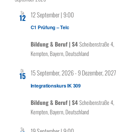
wählen.
Über uns
Sa.
12 September | 9:00
12
C1 Prüfung – Telc
Bildung & Beruf | S4
Scheibenstraße 4,
Kempten, Bayern, Deutschland
Di.
15 September, 2026
-
9 Dezember, 2027
15
Integrationskurs IK 309
Bildung & Beruf | S4
Scheibenstraße 4,
Kempten, Bayern, Deutschland
Sa.
19 September | 9:00