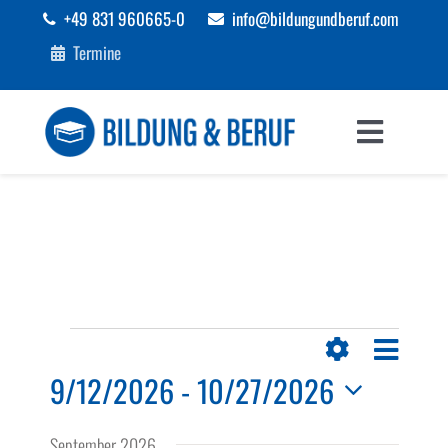
Zum
+49 831 960665-0
info@bildungundberuf.com
Inhalt
Termine
springen
Toggle
Navigat
Sprachen
Bildung
Beruf
Veranstaltungen
Veranst
Ansichten-
Liste
Ansicht
Filter
9/12/2026
 - 
10/27/2026
Förderungen
Navigation
Navigat
Anzeigen
Datum
September 2026