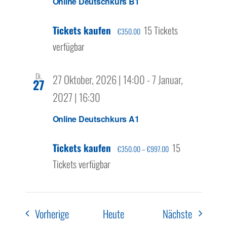
Online Deutschkurs B1
Tickets kaufen
15 Tickets
€350.00
verfügbar
Di.
27 Oktober, 2026 | 14:00
-
7 Januar,
27
2027 | 16:30
Online Deutschkurs A1
Tickets kaufen
15
€350.00 – €997.00
Tickets verfügbar
Veranstaltungen
Veranstal
Vorherige
Heute
Nächste